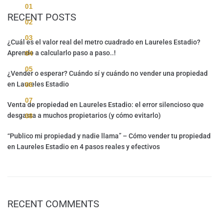
01
RECENT POSTS
02
03
¿Cuál es el valor real del metro cuadrado en Laureles Estadio?
Aprende a calcularlo paso a paso..!
04
05
¿Vender o esperar? Cuándo sí y cuándo no vender una propiedad
en Laureles Estadio
06
07
Venta de propiedad en Laureles Estadio: el error silencioso que
desgasta a muchos propietarios (y cómo evitarlo)
08
“Publico mi propiedad y nadie llama” – Cómo vender tu propiedad
en Laureles Estadio en 4 pasos reales y efectivos
RECENT COMMENTS